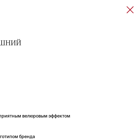
АШНИЙ
с приятным велюровым эффектом
оготипом бренда