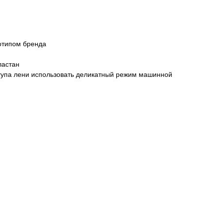
готипом бренда
ластан
ступа лени использовать деликатный режим машинной